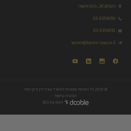
השחם 30, פתח תקווה

03-6354090

03-6354091

keren@keren-law.co.il





© 2020 כל הזכויות שמורות למשרד עורכי דין זרקו זמיר
הצהרת נגישות
SEO by start
|