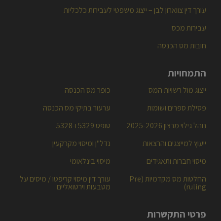
עורך דין צווארון לבן – ייצוג משפטי לעבירות כלכליות
עבירות מכס
חובות מס הכנסה
התמחויות
ייצוג מול רשויות המס
כופר מס הכנסה
פסילת ספרים ושומות
ערעור בתיקי מס הכנסה
נוהל גילוי מרצון 2025-2026
טופס 5329 ו-5328
ייעוץ למייצגים והרצאות
נדל"ן ומיסוי מקרקעין
מיסוי חברות ותאגידים
מיסוי בינלאומי
החלטות מס מקדמיות (Pre
עורך דין מיסוי קריפטו / מיסים על
ruling)
מטבעות וירטואליים
פרטי התקשרות