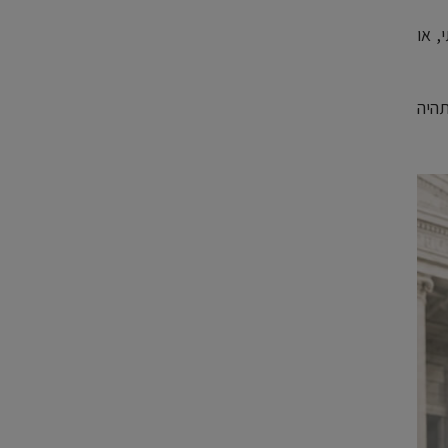
, או
היה