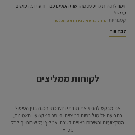
זימון לחקירת קריפטו: מה רשות המסים כבר יודעת ומה עושים
עכשיו?
קטגוריות:
מידע בנושא עבירות מס הכנסה
למד עוד
לקוחות ממליצים
לחץ
בהיותי במצב נואש מרשויות המס אשר החלו להתל בי
אנ
ד
בהאשמות חסרות בסיס, עורכת הדין קרן זרקו זמיר הייתה
בתב
יד
בשבילי קרן האור היחידה להוציאני ממצבי הנפשי והמשפטי
המקצ
י
באותה תקופה. קשה לתאר במילים את אשר עמלה והפגינה