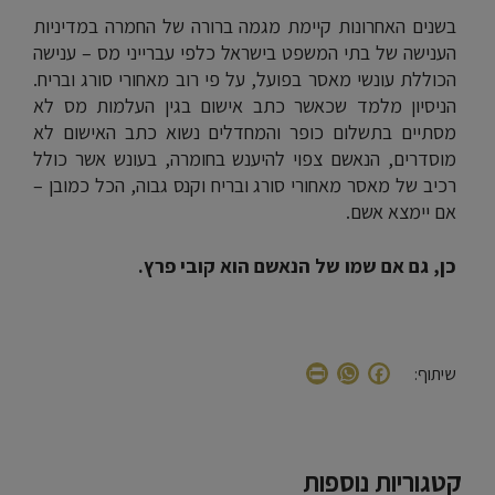
בשנים האחרונות קיימת מגמה ברורה של החמרה במדיניות
הענישה של בתי המשפט בישראל כלפי עברייני מס – ענישה
הכוללת עונשי מאסר בפועל, על פי רוב מאחורי סורג ובריח.
הניסיון מלמד שכאשר כתב אישום בגין העלמות מס לא
מסתיים בתשלום כופר והמחדלים נשוא כתב האישום לא
מוסדרים, הנאשם צפוי להיענש בחומרה, בעונש אשר כולל
רכיב של מאסר מאחורי סורג ובריח וקנס גבוה, הכל כמובן –
אם יימצא אשם.
כן, גם אם שמו של הנאשם הוא קובי פרץ.
WhatsApp
Print
Facebook
שיתוף:
קטגוריות נוספות