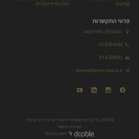
ייצוג מול רשויות המס
כופר מס הכנסה
פסילת ספרים ושומות
ערעור בתיקי מס הכנסה
נוהל גילוי מרצון 2025-2026
טופס 5329 ו-5328
ייעוץ למייצגים והרצאות
נדל"ן ומיסוי מקרקעין
מיסוי חברות ותאגידים
מיסוי בינלאומי
החלטות מס מקדמיות (Pre
עורך דין מיסוי קריפטו / מיסים על
ruling)
מטבעות וירטואליים
פרטי התקשרות
השחם 30, פתח תקווה

03-6354090

03-6354091

keren@keren-law.co.il
