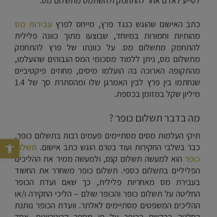
לסייע לאדם אחר להתחמק ולהשתמט מתשלום מס.
כתב האישום שהוגש כנגד פרץ, מייחס לפרץ
עבירות מס
מהותיות וחמורות במיוחד, שבוצעו מתוך כוונה פלילית
להתחמק מתשלום מס. על כוונתו של פרץ להתחמק
מתשלום מס, ניתן ללמוד מסכומי המס הגבוהים שהועלמו,
מהתקופה הארוכה בה הועלמו מיסים, מחוזים פיקטיביים
שנחתמו בין פרץ לבין האמרגן שלו ומהסתרת סך של 1.4
מיליון שקל במזומן בכספת.
מה בדבר תשלום כופר ?
תיקי העלמות מסים מסתיימים פעמים רבות בתשלום כופר,
פתח סרגל נג
כבר בשלבי החקירות ועוד בטרם הוגש כתב אישום.
תשלום
כופר
הוא למעשה תשלום קנס, ולמעשה ממיר את ההליכים
הפליליים בתשלום כספי. תשלום כופר משחרר את החשוד
בעבירת מס מאחריות פלילית, כך שאם ועדת הכופר
החליטה על תשלום כופר והכופר שולם – הליכי החקירה ו/או
ההליכים המשפטים מסתיימים לאלתר. וועדת הכופר נותנת
החלטה בבקשת הכופר על פי מספר קריטריונים. אחד