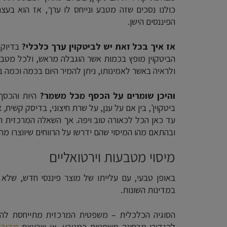
כולנו נסכים שזה מטבע ונייחס לו ערך, אז הוא בע
הפיננסים הישן.
אז איך בכל זאת יש לביטקוין ערך כלכלי?
בדיוק 
הביטקוין מופץ בכמות אשר הוגבלה מראש, ולכל מטבע ר
ולראיה באשר לאמינותו, ניתן להמיר היום בכמה וכמה ב
והיכן שומרים על הכסף מכל משמר?
היות והכסף 
ביטקוין', בין אם על ענן, על שרת חיצוני, בדיסק קשיח,
עד כאן הכל לכאורה טוב ויפה. אך השאלה המרכזית הי
ובהתאם מהו המיסוי שהם ידרשו על הרווחים שיווצרו מ
מיסוי מטבעות וירטואליים
באופן טבעי, עם עלייתו של מוצר פיננסי חדש, שלא 
במדינות השונות.
הסוגיה הכלכלית – משפטית המרכזית מתייחסת להגד
להגדירו מבחינה משפטית כמטבע, או שבעצם
מדובר