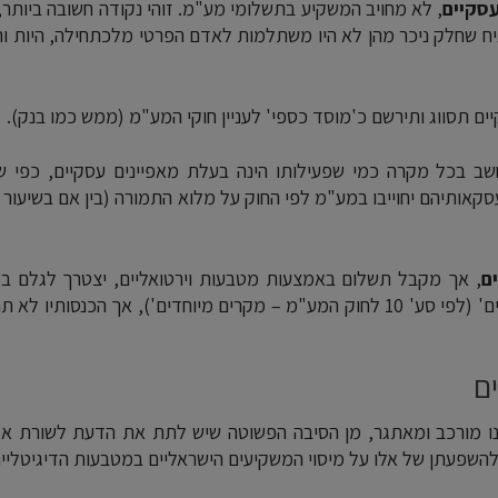
סקיים
, לא מחויב המשקיע בתשלומי מע"מ. זוהי נקודה חשובה ביותר,
ח שחלק ניכר מהן לא היו משתלמות לאדם הפרטי מלכתחילה, היות והן
ם תסווג ותירשם כ'מוסד כספי' לעניין חוקי המע"מ (ממש כמו בנק).
שב בכל מקרה כמי שפעילותו הינה בעלת מאפיינים עסקיים, כפי ש
ועסקאותיהם יחוייבו במע"מ לפי החוק על מלוא התמורה (בין אם בשיעור
ם
, אך מקבל תשלום באמצעות מטבעות וירטואליים, יצטרך לגלם במ
העסקה את 'המחיר שהיה משתלם בעדה בתנאים רגילים' (לפי סע' 10 לחוק המע"מ – מקרים מיוחדים'), אך הכנסותיו 
ים
 הינו מורכב ומאתגר, מן הסיבה הפשוטה שיש לתת את הדעת לשורת א
להשפעתן של אלו על מיסוי המשקיעים הישראליים במטבעות הדיגיטליים