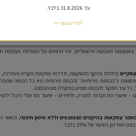
טיות
המעודכנת.
עד 31.8.2026 בלבד.
קית במטבע דיגיטלי חייבים במס בישראל, ובעסקה בעלת סממנים עס
למידע נוסף >>
אישור
מצעות מטבעות וירטואליים, אזי הרווחים על הפעילות העסקית חיי
סקיים
(כתלות בהיקף ההשקעות, תדירות עסקאות הקנייה והמכירה, 
מסווגות כ'הכנסות פירותיות' (הכנסה פירותית היא כל הכנסה שהופק
, כל עוד המקור להכנסה מופיע בפקודת מס הכנסה).
 – שיעורי מס חברות לחברה, וליחידים – שיעור מס שולי היכול להגי
פר עסקאות בהיקפים מצומצמים וללא מימון חיצוני
, וכאשר ה
וחי הון בשיעור של 25% בלבד.