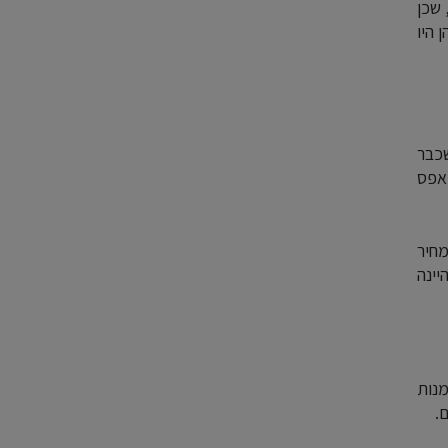
 שכן
 היו
כבר
 אפס
חיר
לא תהיינה
מנות
.