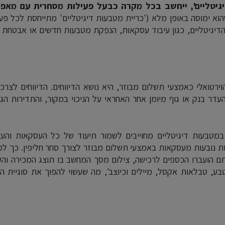
גיטליים', ייחשב בכל מקרה כבעל פעילות מסחרית עם מאפיי
הוא ימוסה באופן מלא ('כריית מטבעות דיגיטליים' מתייחסת לכל פע
דיגיטליים, כגון עיבוד עסקאות, הנפקת מטבעות חדשים או אבטחת 
רטואלי כאמצעי תשלום מבוזר, היא נושא הדיווחים. הדיווחים לצרכ
וע העסקה, אך בהעדר בנק או גוף מיומן אחר האחראי על הניכוי במקור, והתדירות ה
מטבעות דיגיטליים מחוייבים לשמור תיעוד של כל העסקאות והעב
ות נובעות מעסקאות באמצעי תשלום מבוזר לצורך סחר חליפין. כך ל
ם הועברו הכספים לרכישה, צילום מסך המחשב בו תוצג המכירה והק
, טבלאות אקסל, מיילים וכיוצב', מה שעשוי להפוך את סוגיית הד