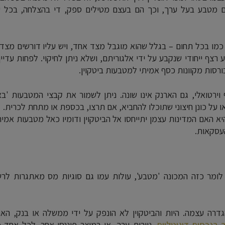
צם מטבע בעל ערך, וכך הם בעצם מטילים ספק, די בהצלחה, בכל ע
כמו בכל תחום – בגלל שהוא מוגבל מצד אחד, ויש עליו דורשים מצד 
צף ייחודי שנקבע על ידי אלגוריתם, ושלא ניתן לחיקוי. לפחות עדיין
ורסות מקוונות כסף אמיתי למטבעות ביטקוין.
וירטואלי, גם הארנק אינו שונה. ניתן לשמור את קבצי המטבעות 'ב
 או על כונן חיצוני שתוכלו להחביא, אם תרצו, בכספת או מתחת לכרית.
א האם המדינות עצמן יתייחסו אל הביטקוין ודומיו כאל מטבעות אמית
העסקאות.
לומר כזה המכונה 'מטבע', עולות עמו גם סוגיות מס מאתגרות לרש
רה עצמה. היות והביטקוין לא הונפק על ידי ממשלה או בנק, האם
 בנכסים דיגיטליים
, ניירות ערך, או במוצר פיננסי אחר. לכל אחד 