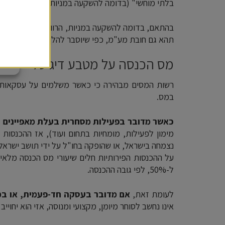
בלתי מוחשי" (בדומה להשקעה במניות).
הפר
בהתאם, בדומה להשקעה במניות, הרווחים מפעילות עס
תהא גם חובת מע"מ, כפי שיוסבר להלן.
מס הכנסה על מטבע דיגיטלי
רשות המסים מבהירה כי כאשר משלמים על עסקאות בא
במס.
כאשר מדובר בפעילות מסחרית בעלת מאפיינים ע
מימון לפעילות, מומחיות בתחום ועוד), אז ההכנסות 
נצמחה בישראל, או שהופקה בחו"ל על ידי תושב ישראל
על ההכנסות הפירותיות חלים שיעורי מס הכנסה מלאים
ל-50%, לפי גובה ההכנסה.
לעומת זאת,
אם מדובר בעסקה חד-פעמית, או במס
אינו נחשב לסוחר מיומן, מקצועי ומנוסה, אזי הוא יחוייב במס רו