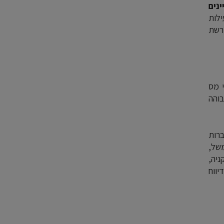
נים
ילות
רשת
י מס
גבוהה
רות
משל,
ניה,
יווח