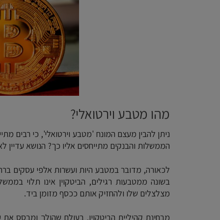
מהו מטבע וירטואלי?
ניתן להבין מעצם המונח 'מטבע וירטואלי', כי רבים מתי
הממשלות והבנקים מתייחסים אליו כך? הנושא עדיין לא 
לכאורה, מדובר במטבע היות ועשרות אלפי עסקים ברח
בשונה ממטבעות רגילים, הביטקוין אינו תלוי בממש
מצלצלים שלו ולהחזיק אותם ככסף מזומן ביד.
מבחינת קהיליית הביטקוין, בעולם שהולך ומבסס את ע