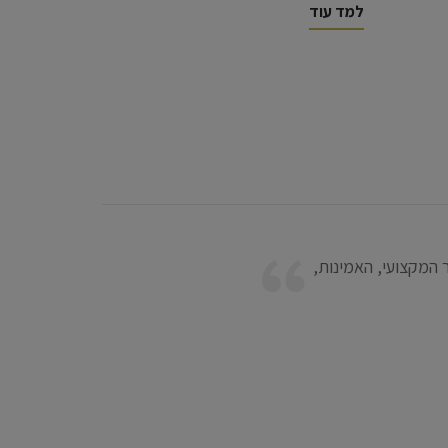
למד עוד
ן זרקו זמיר הייתה
ילים את אשר עמלה
השומרת על גוריה בבית
הדין קרן זרקו זמיר
ופטים אשר דנו בערעור
ביותר בארץ!