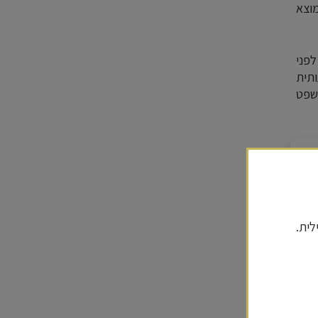
מוצא
לפני
תית
משפט
דים
לית.