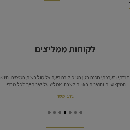
לקוחות ממליצים
רשויות המס אשר החלו להתל בי בהאשמות חסרות בסיס, עורכת הדין קר
יחידה להוציאני ממצבי הנפשי והמשפטי באותה תקופה. קשה לתאר במ
 ההחלטות, צמצמה נזקי עורכי דין שייצגו אותי בעבר, נלחמה כלביאה 
רה ונלחמה עד אשר הגענו למחוזי שם התמלאתי גאווה על כך שעורכת 
כי הדין שנכחו שם נדהמו מכישוריה המשפטיים , וכן הרכב של שלושה ש
ריה של עורכת דין אשר לא הייתה מביישת פרקליטת מדינה מהבכירות 
אבי עזרא