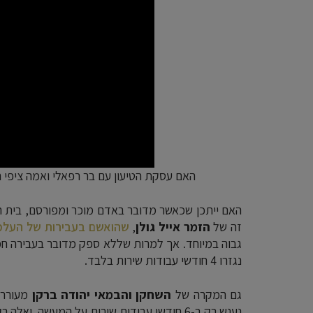
האם עסקת הטיעון עם בר רפאלי ואמה ציפי רפא
האם ייתכן שכאשר מדובר באדם מוכר ומפורסם, בית 
זה של
הזמר אייל גולן
,
שהואשם בעבירות של העלמת הכנסות 
גבוה במיוחד. אך למרות שללא ספק מדובר בעבירה חמו
נגזרו 4 חודשי עבודות שירות בלבד.
גם המקרה של
השחקן והבמאי יהודה ברקן
נענש רק ב-6 חודשי עבודות שירות על המעשה. ואלה רק שתי דוגמאות מני רבות.