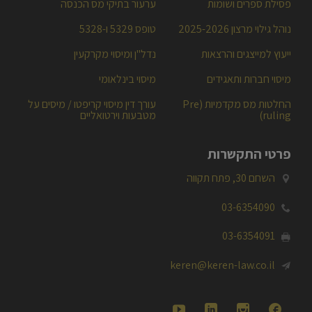
פסילת ספרים ושומות
ערעור בתיקי מס הכנסה
נוהל גילוי מרצון 2025-2026
טופס 5329 ו-5328
ייעוץ למייצגים והרצאות
נדל"ן ומיסוי מקרקעין
מיסוי חברות ותאגידים
מיסוי בינלאומי
החלטות מס מקדמיות (Pre
עורך דין מיסוי קריפטו / מיסים על
ruling)
מטבעות וירטואליים
פרטי התקשרות
השחם 30, פתח תקווה

03-6354090

03-6354091

keren@keren-law.co.il




