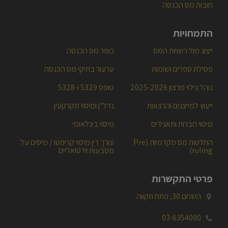
חובות מס הכנסה
התמחויות
ייצוג מול רשויות המס
כופר מס הכנסה
פסילת ספרים ושומות
ערעור בתיקי מס הכנסה
נוהל גילוי מרצון 2025-2026
טופס 5329 ו-5328
ייעוץ למייצגים והרצאות
נדל"ן ומיסוי מקרקעין
מיסוי חברות ותאגידים
מיסוי בינלאומי
החלטות מס מקדמיות (Pre
עורך דין מיסוי קריפטו / מיסים על
ruling)
מטבעות וירטואליים
פרטי התקשרות
השחם 30, פתח תקווה

03-6354090
