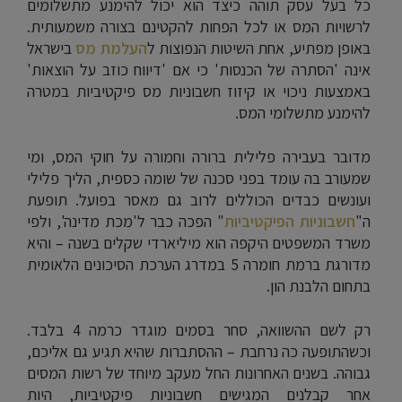
כל בעל עסק תוהה כיצד הוא יכול להימנע מתשלומים
לרשויות המס או לכל הפחות להקטינם בצורה משמעותית.
באופן מפתיע, אחת השיטות הנפוצות ל
העלמת מס
בישראל
אינה 'הסתרה של הכנסות' כי אם 'דיווח כוזב על הוצאות'
באמצעות ניכוי או קיזוז חשבוניות מס פיקטיביות במטרה
להימנע מתשלומי המס.
מדובר בעבירה פלילית ברורה וחמורה על חוקי המס, ומי
שמעורב בה עומד בפני סכנה של שומה כספית, הליך פלילי
ועונשים כבדים הכוללים לרוב גם מאסר בפועל. תופעת
ה"
חשבוניות הפיקטיביות
" הפכה כבר ל'מכת מדינה', ולפי
משרד המשפטים היקפה הוא מיליארדי שקלים בשנה – והיא
מדורגת ברמת חומרה 5 במדרג הערכת הסיכונים הלאומית
בתחום הלבנת הון.
רק לשם ההשוואה, סחר בסמים מוגדר כרמה 4 בלבד.
וכשהתופעה כה נרחבת – ההסתברות שהיא תגיע גם אליכם,
גבוהה. בשנים האחרונות החל מעקב מיוחד של רשות המסים
אחר קבלנים המגישים חשבוניות פיקטיביות, היות