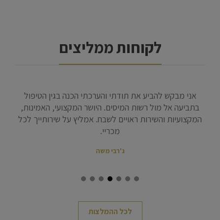
לקוחות ממליצים
אני מבקש להביע את תודתי והערכתי הכנה בגין הטיפול
ברצ
תה
בתביעה אל מול רשות המיסים. היושר המקצועי, האמינות,
המסו
טי
המקצועיות והשירות ראויים לשבח. אמליץ על שירותייך לכל
העינ
נה
מכריי.
ותי
ג'רבי משה
ט
צגת
ור
לכל ההמלצות
ת