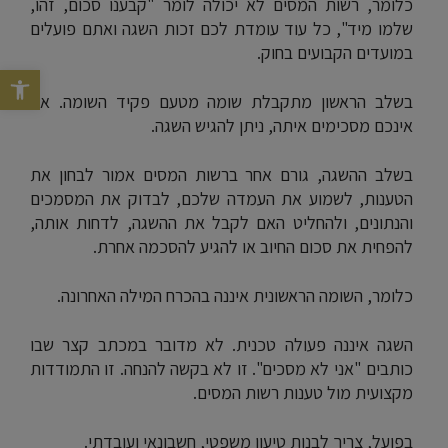
כלומר, רשות המסים לא יכולה לומר "קבענו סכום, זהו,
שלמו מיד", כל עוד עומדת לכם זכות השגה ואתם פועלים
במועדים הקבועים בחוק.
פתח סרגל נג
בשלב הראשון מתקבלת שומה מטעם פקיד השומה. אם
אינכם מסכימים איתה, ניתן להגיש השגה.
בשלב ההשגה, גורם אחר ברשות המסים אמור לבחון את
הטענות, לשמוע את העמדה שלכם, לבדוק את המסמכים
והנתונים, ולהחליט האם לקבל את ההשגה, לדחות אותה,
להפחית את סכום החיוב או להגיע להסכמה אחרת.
כלומר, השומה הראשונית איננה בהכרח המילה האחרונה.
השגה איננה פעולה טכנית. לא מדובר במכתב קצר שבו
כותבים "אני לא מסכים". זו לא בקשה להנחה. זו התמודדות
מקצועית מול טענות רשות המסים.
בפועל, צריך לבנות טיעון משפטי, חשבונאי ועובדתי.