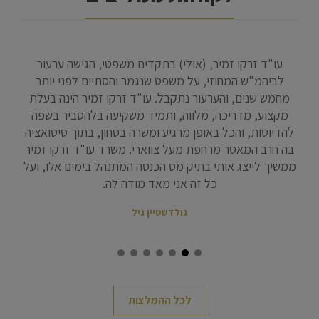
ות
עו"ד זרקו זמיר, (אולי) בתקדים משפטי, הגישה ערעור
ברצ
ובה
לביהמ"ש המחוזי, על משפט שנגמר והסתיים לפני יותר
והי
 יש
מחמש שנים, והערעור נתקבל. עו"ד זרקו זמיר הינה בעלת
על 
מקצוע, מדריכה, מלווה, ותמיד משקיעה בלהסביר בשפה
הס
להדיוטות, והכל באופן מרגיע ומשרה בטחון, בתוך סיטואציה
היות
בה חרב המאסר מרחפת מעל צווארי. משרד עו"ד זרקו זמיר
ממשיך לייצג אותי בתיק מס הכנסה המתנהל בימים אלו, ועל
כל זה אני מאד מודה לה.
גולדשטיין גיל
לכל ההמלצות