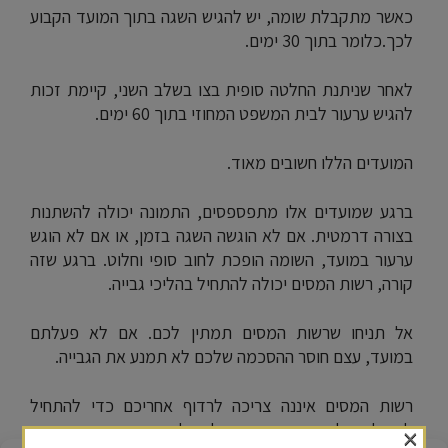
כאשר מתקבלת שומה, יש להגיש השגה בתוך המועד הקבוע
לכך.כלומר בתוך 30 ימים.
לאחר שניתנת החלטה סופית בצו בשלב השני, קיימת זכות
להגיש ערעור לבית המשפט המחוזי בתוך 60 ימים.
המועדים הללו חשובים מאוד.
ברגע שמועדים אלו מתפספסים, התמונה יכולה להשתנות
בצורה דרמטית. אם לא הוגשה השגה בזמן, או אם לא הוגש
ערעור במועד, השומה הופכת לחוב סופי וחלוט. ברגע שזה
קורה, רשות המסים יכולה להתחיל בהליכי גבייה.
אל תניחו שרשות המסים תמתין לכם. אם לא פעלתם
במועד, עצם חוסר ההסכמה שלכם לא תמנע את הגבייה.
רשות המסים איננה צריכה לרדוף אחריכם כדי להתחיל
×
לפעול. יש לה את הסמכות המלאה לכך.