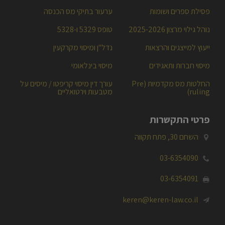
פסילת ספרים ושומות
ערעור בתיקי מס הכנסה
נוהל גילוי מרצון 2025-2026
טופס 5329 ו-5328
ייעוץ למייצגים והרצאות
נדל"ן ומיסוי מקרקעין
מיסוי חברות ותאגידים
מיסוי בינלאומי
החלטות מס מקדמיות (Pre
עורך דין מיסוי קריפטו / מיסים על
ruling)
מטבעות וירטואליים
פרטי התקשרות
השחם 30, פתח תקווה

03-6354090

03-6354091

keren@keren-law.co.il
