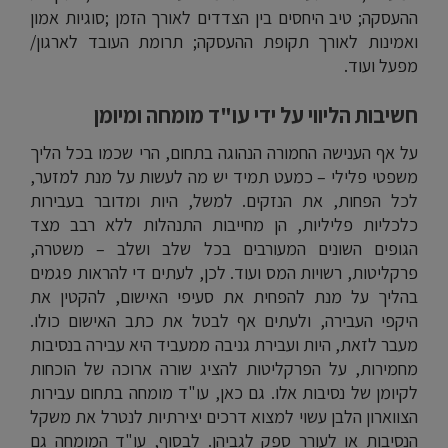
ההעסקה; טיב היחסים בין הצדדים לאורך הזמן ;סוגיות אמון
ואמינות לאורך תקופת ההעסקה; תרומת העובד לארגון/
מפעל ועוד.
חשיבות הליווי על ידי עו"ד מומחה ומיומן
על אף הענישה החמורה הנהוגה בתחום, הרי שכמו בכל הליך
משפטי פלילי – כמעט תמיד יש מה לעשות על מנת למזער,
לכל הפחות, את הנזקים. למשל, היות ומדובר בעבירות
כלכליות פליליות, הן מחייבות התנהלות ללא רבב מצד
הגופים השונים המעורבים בכל שלב ושלב – משטרה,
פרקליטות, רשויות המס ועוד. לכן, לעתים די להראות פגמים
בהליך על מנת להפחית את סעיפי האישום, להקטין את
היקפי העבירה, ולעתים אף לבטל את כתב האישום כולו.
מעבר לזאת, היות ועבירת גניבה ממעביד היא עבירה בנסיבות
מחמירות, על הפרקליטות להציג שורה ארוכה של הוכחות
לקיומן של נסיבות אלו. גם כאן, עו"ד מומחה בתחום עבירות
הצווארון הלבן עשוי למצוא דרכים יצירתיות לנטרל את משקל
הנסיבות או לעורר ספק לגביהן. לבסוף, עו"ד המומחה גם