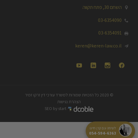
השחם 30, פתח תקווה

03-6354090

03-6354091

keren@keren-law.co.il





© 2020 כל הזכויות שמורות למשרד עורכי דין זרקו זמיר
הצהרת נגישות
SEO by start
|
לשיחה עם קרן חייגו
054-594-6363