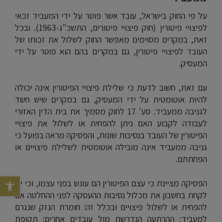
על פי החוק בישראל, עובד אשר פוטר על ידי המעביד זכאי
לפיצויי פיטורין (חוק פיצויי פיטורים, התשכ"ג-1963). ובכל
זאת, במקרים מסוימים מאפשר החוק לשלול את זכותו של
העובד לפיצויי פיטורין, גם במקרים בהם הוא פוטר על ידי
המעסיק.
עם זאת, חשוב לדעת כי שלילת פיצויי הפיטורין אינה יכולה
להיות אוטומטית על ידי המעסיק, גם במקרים שיש חשד
לגניבה ממעביד. סע' 17 לחוק מסמיך את בית הדין האזורי
לעבודה לקבוע האם ניתן להפחית או לשלול את פיצויי
הפיטורין של העובד בנסיבות שונות, והפסיקה מראה בפועל כי
גניבה ממעביד אינה מובילה אוטומטית לשלילת פיצויים או
הפחתתם.
פתח סרגל נג
הפסיקה מציינת כי עצם הפיטורין הם עונש בפני עצמו, וכי יש
לקחת בחשבון את מכלול נסיבות ההעסקה לפני ההחלטה אם
להפחית או לשלול פיצויים ובכלל זה: חומרת הנזק שנגרם
למעביד; ההרתעה הנדרשת מול עובדים אחרים; תקופת