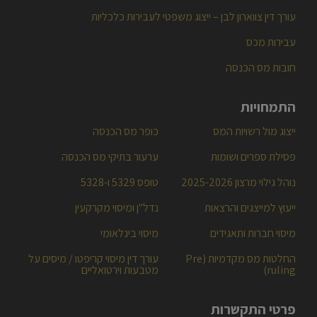
עורך דין צווארון לבן – ייצוג משפטי לעבירות כלכליות
עבירות מכס
חובות מס הכנסה
התמחויות
ייצוג מול רשויות המס
כופר מס הכנסה
פסילת ספרים ושומות
ערעור בתיקי מס הכנסה
נוהל גילוי מרצון 2025-2026
טופס 5329 ו-5328
ייעוץ למייצגים והרצאות
נדל"ן ומיסוי מקרקעין
מיסוי חברות ותאגידים
מיסוי בינלאומי
החלטות מס מקדמיות (Pre
עורך דין מיסוי קריפטו / מיסים על
ruling)
מטבעות וירטואליים
פרטי התקשרות