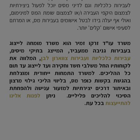
לעבירות כלכליות וגם לדיני מסים יוכל לפעול ביצירתיות
לצמצום היקפי העבירה ו/או לצמצום שומת המס למינימום,
ואולי אף יעלה בידו לבטל אישומים בעבירות מס, או המרתם
לסעיפי אישום 'קלים' יותר.
משרד עו"ד זרקו זמיר הוא משרד מומחה לייצוג
בעבירות גניבה ממעביד, המייצג בתיקי מיסים,
עבירות כלכליות ועבירות צווארון לבן
, המלווה את
לקוחותיו החל משלבי חשד וחקירה ועד לייצוג עד תום
כל ההליכים. למשרד התמחות ייחודית ומוצלחת
בהגשת בקשות כופר מס, בליווי הליכי גילוי מרצון
ובאיתור דרכים יצירתיות למזעור ענישה ולהפחתת
הסיכוי להליכים פליליים
.
ניתן
לפנות אלינו
להתייעצות
בכל עת
.