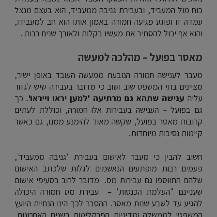
כוח מול המעביד, ובעבירת גניבה ממעביד, הוא בעצם מנצל
עמדה זו ופוגע פגיעה חמורה באמון אותו הוא חב למעבידו,
והוא אף יכול להסתיר את מעשיו בקלות ולאורך שנים רבות .
מאסר בפועל – מהלכה למעשה
מעבר לענישה חמורה הנובעת ממעשה העובד באופן ישיר,
מציינים בתי המשפט שוב ושוב כי מדובר בעבירה שיש לגזור
עליה
ענישה שתהא גם מרתיעה 'למען יראו וייראו'.
כך
גם בפועל – הענישה בעבירות אלו חמורה, וכוללת לעתים
קרובות מאסר בפועל, שקשה מאוד להימנע ממנו, גם כאשר
קיימות נסיבות מיוחדות.
חשוב להבין כי מעבר לאישום בעבירת 'גניבה ממעביד',
פעמים רבות מופתעים הנאשמים לגלות שלכתב האישום
שלהם התווספו גם עבירות מס. מדובר לרוב בסעיפי אישום
שעניינם "העלמת הכנסות' – עבירת מס חמורה היכולה
להגיע עד לשבע שנות מאסר. ההסבר לכך הינו הנחיית היועץ
המשפטי לממשלה ומדיניות הפרקליטות בשנים האחרונות,