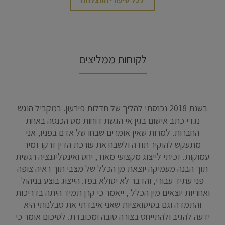
לקוחות ממליצים
תי
בשנת 2018 נכנסתי להליך של חדלות פירעון. במקביל הוגש
ן
נגדי כתב אישום בגין אי הגשת דוחות מס הכנסה באחת
ול
החברות. למרות שאין אומרים שבחו של אדם בפניו, אני
ל
מתעקש להוקיר תודה ולשבח את עורכת הדין זרקו זמיר
גע
עמוקות. זכיתי לייצוג מקצועי מאוד, יחס ואינטליגנציה רגשית
ל
תוך הבנה מעמיקה יוצאת מן הכלל של מצבי תוך ראיה צופה
ושא
פני עתיד עבורי, והדבר לא יסולא בפז. הייצוג בוצע בניהול
 על
ואחריות יוצאים מין הכלל , ייאמר כי קרן תמיד היתה בדריכות
ים
והתמדה וגם בסיטואציות שאני איבדתי את סבלנותי היא
ת
ידעה להגיב ולהתייחס בצורה טובה ומכובדת. לסיכום אומר כי