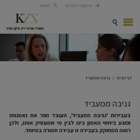

הרשמה לניוזלטר

חיפוש

דף הבית
/
גניבה ממעביד
גניבה ממעביד
בעבירות 'גניבה ממעביד', העובד מפר את נאמנותו
ופוגע ביחסי האמון בינו לבין מי שמעסיק אותו, ולכן
רואה המחוקק בעבירה זו עבירה חמורה במיוחד.