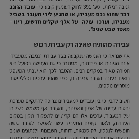
גניבה רגילות. סע' 391 לחוק העונשין קובע כי "
עובד הגונב
דבר שהוא נכס מעבידו, או שהגיע לידי העובד בשביל
מעבידו, וערכו עולה על אלף שקלים חדשים, דינו –
מאסר שבע שנים”.
עבירה מהותית שאינה רק עבירת רכוש
אף שנראה כי הענישה שנקבעה בצד עבירת 'גניבה ממעביד'
אינה הגיונית או מידתית, מסתבר כי גם הענישה בפועל היא
חמורה מאוד במקרים רבים. ההסבר לכך הוא שבתי המשפט
רואים בעובד העובר עבירה זו, כמי שהפר ערכים וכללי יסוד
מוסריים נוספים.
חשוב להבין כי בין עובדים למעבידים צריכה להתקיים מערכת
יחסים עדינה של אמון ונאמנות, והעובד אף משמש כשליחו
של המעביד. ערכים אלו הם קריטיים לתפקוד תקין במקום
העבודה, ולאור קיומם המעביד עשוי לאפשר לעובד גישה
חופשית לנכסיו, לסיסמאות, דוחות, חשבונות ולנתונים שונים
נוספים אודותיו ואודות העסק. העובד אפוא נמצא בעמדת