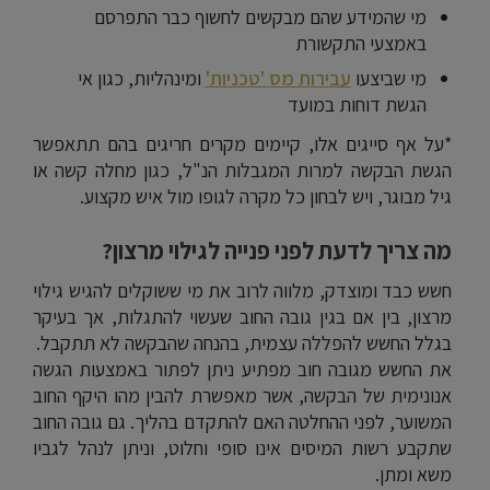
מי שהמידע שהם מבקשים לחשוף כבר התפרסם
באמצעי התקשורת
מי שביצעו
עבירות מס 'טכניות'
ומינהליות, כגון אי
הגשת דוחות במועד
*על אף סייגים אלו, קיימים מקרים חריגים בהם תתאפשר
הגשת הבקשה למרות המגבלות הנ"ל, כגון מחלה קשה או
גיל מבוגר, ויש לבחון כל מקרה לגופו מול איש מקצוע.
מה צריך לדעת לפני פנייה לגילוי מרצון?
חשש כבד ומוצדק, מלווה לרוב את מי ששוקלים להגיש גילוי
מרצון, בין אם בגין גובה החוב שעשוי להתגלות, אך בעיקר
בגלל החשש להפללה עצמית, בהנחה שהבקשה לא תתקבל.
את החשש מגובה חוב מפתיע ניתן לפתור באמצעות הגשה
אנונימית של הבקשה, אשר מאפשרת להבין מהו היקף החוב
המשוער, לפני ההחלטה האם להתקדם בהליך. גם גובה החוב
שתקבע רשות המיסים אינו סופי וחלוט, וניתן לנהל לגביו
משא ומתן.