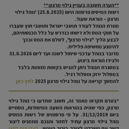
**הערה חשובה בעניין גילוי מרצון:**
רשות המיסים פרסמה היום (25.8.2025) 'נוהל גילוי
מרצון – הוראת שעה'.
מטרת הנוהל לעודד תושבי ישראל ותושבי חוץ שעברו
על חוקי המס ולא דיווחו כנדרש על כלל הכנסותיהם,
לבצע הליך "גילוי מרצון", לשלם את המס ובכך
להימנע מחשיפה פלילית.
מדובר בנוהל עדכני שיחול לשנה ועד ליום 31.8.2026
ולצידו הוראת ביצוע.
במסגרת הנוהל ניתן להגיש בקשות מזוהות בלבד
במסלול ירוק ומסלול רגיל.
להמשך קריאה על נוהל גילוי מרצון 2025
לחץ כאן
*בטרם תקראו מאמר זה, חשוב שתדעו כי נוהל גילוי
מרצון, כפי שהיה בהוראות השעה המיוחדות, הסתיים
ביום 31/12/2019. על פי פרסומים של רשות המסים
נוהל גילוי מרצון עתיד לחזור והנכם מוזמנים ליצור
קשר עם משרדנו לצורך בירור העניין .
לעדכונים לחצו