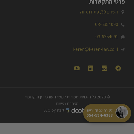
פרטי התקשרות
השחם 30, פתח תקווה

03-6354090

03-6354091

keren@keren-law.co.il





© 2020 כל הזכויות שמורות למשרד עורכי דין זרקו זמיר
לשיחה עם קרן חייגו
הצהרת נגישות
054-594-6363
SEO by start
|