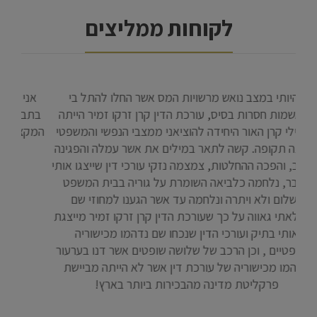
לקוחות ממליצים
לחץ
בהיותי במצב נואש מרשויות המס אשר החלו להתל בי
אנ
ד
בהאשמות חסרות בסיס, עורכת הדין קרן זרקו זמיר הייתה
בתב
יד
בשבילי קרן האור היחידה להוציאני ממצבי הנפשי והמשפטי
המקצ
י
באותה תקופה. קשה לתאר במילים את אשר עמלה והפגינה
זה
ידע רב, והפכה ההחלטות, צמצמה נזקי עורכי דין שייצגו אותי
ונות
בעבר, נלחמה כלביאה השומרת על גוריה בבית המשפט
ה ,
השלום ולא ויתרה ונלחמה עד אשר הגענו למחוזי שם
 את
התמלאתי גאווה על כך שעורכת הדין קרן זרקו זמיר מייצגת
ננת
אותי בתיק ועורכי הדין שנכחו שם נדהמו מכישוריה
ה
המשפטיים , וכן הרכב של שלושה שופטים אשר דנו בערעור
יתה
ונדהמו מכישוריה של עורכת דין אשר לא הייתה מביישת
לה.
פרקליטת מדינה מהבכירות ביותר בארץ!
אבי עזרא