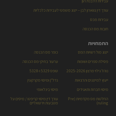
חשבוניות פיקטיביות
עבירות הלבנת הון
עורך דין צווארון לבן – ייצוג משפטי לעבירות כלכליות
עבירות מכס
חובות מס הכנסה
התמחויות
ייצוג מול רשויות המס
כופר מס הכנסה
פסילת ספרים ושומות
ערעור בתיקי מס הכנסה
נוהל גילוי מרצון 2025-2026
טופס 5329 ו-5328
ייעוץ למייצגים והרצאות
נדל"ן ומיסוי מקרקעין
מיסוי חברות ותאגידים
מיסוי בינלאומי
החלטות מס מקדמיות (Pre
עורך דין מיסוי קריפטו / מיסים על
ruling)
מטבעות וירטואליים