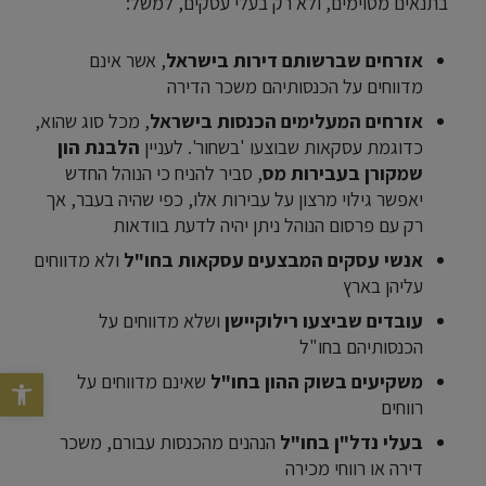
בתנאים מסוימים, ולא רק בעלי עסקים, למשל:
אזרחים שברשותם דירות בישראל
, אשר אינם
מדווחים על הכנסותיהם משכר הדירה
אזרחים המעלימים הכנסות בישראל
, מכל סוג שהוא,
כדוגמת עסקאות שבוצעו 'בשחור'. לעניין
הלבנת הון
שמקורן בעבירות מס
, סביר להניח כי הנוהל החדש
יאפשר גילוי מרצון על עבירות אלו, כפי שהיה בעבר, אך
רק עם פרסום הנוהל ניתן יהיה לדעת בוודאות
אנשי עסקים המבצעים עסקאות בחו"ל
ולא מדווחים
עליהן בארץ
עובדים שביצעו רילוקיישן
ושלא מדווחים על
הכנסותיהם בחו"ל
משקיעים בשוק ההון בחו"ל
שאינם מדווחים על
פתח סרגל נג
רווחים
בעלי נדל"ן בחו"ל
הנהנים מהכנסות עבורם, משכר
דירה או רווחי מכירה