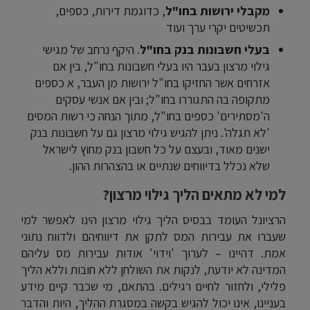
מקבלי ירושות בחו"ל
, כדוגמת דירות, כספים,
תכשיטים יקרי ערך ועוד
בעלי חשבונות בנק בחו"ל
. היקף נרחב של מגישי
גילוי מרצון בעבר היו בעלי חשבונות בחו"ל, בין אם
אזרחים אשר החזיקו בחו"ל ירושות מן העבר, א כספים
מתקופה בה התגוררו בחו"ל; ובין אם אנשי עסקים
ה'מסתירים' כספים בחו"ל, מתוך הנחה כי רשות המסים
'לא תגלה'. ניתן להגיש גילוי מרצון גם על חשבונות בנק
ישנים מאוד, ובעצם על כל חשבון בנק מחוץ לישראל
שלא נכלל בדיווחים שנתיים או בהצהרות ההון.
למי לא מתאים הליך גילוי מרצון?
הרציונל העומד בבסיס הליך גילוי מרצון הינו לאפשר למי
שעברו את עבירות המס לתקן את דיווחיהם ולדווח נתוני
אמת. דהיינו – לערוך 'וידוי' אודות עבירות מס עליהם
המדינה לא יודעת, לנקות את השולחן ללא חובות וללא הליך
פלילי, ולחזור לחיים רגילים. בהתאם, מי שכבר קיים מידע
בעניינו, אינו יכול להגיש בקשה במסגרת ההליך, היות והדבר