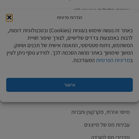
עבירות כלכליות וצווארון לבן
הגדרות פרטיות
מידע בנושא עבירות מכס
באתר זה נעשה שימוש בעוגיות (Cookies) ובטכנולוגיות דומות,
התמודדות עם חקירה והליך פלילי
לרבות באמצעות צדדים שלישיים, לצורך שיפור חוויית
המשתמש, ניתוח סטטיסטי, התאמה אישית של תכנים ושיווק.
תשלום כופר
המשך שימושך באתר מהווה הסכמה לכך. למידע נוסף ניתן לעיין
ב
מדיניות הפרטיות
המעודכנת.
מידע בנושא הליך גילוי מרצון
מידע בנושא טופס 5329 ו-5328
אישור
מידע בנושא פסילת ספרים ושומות
מידע בנושא ערעורים בתיקי מסים
מיסוי אזרחי, מקרקעין וחברות
עבירות מס של מייצגים
מדריכי מס להורדה