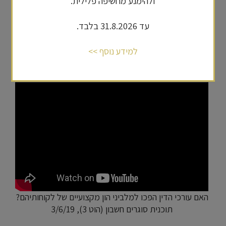
ולהימנע מחשיפה פלילית.
משרד המשפטים, באמצעות התיקון לחוק איסור
הלבנת הון, מטיל חובות מהותיות על מייצגים (עורכי
עד 31.8.2026 בלבד.
דין ורואי חשבון) 'לתחקר' את לקוחותיהם. המייצגים,
אשר בסופו של דבר הינם בעלי עסקים פרטיים,
למידע נוסף >>
מוצאים את עצמם בתפקיד שאמור להיות של המדינה,
דבר הפוגע ביחסי האמון ביניהם לבין הלקוחות.
האם עורכי הדין הפכו למלביני הון מקצועיים של לקוחותיהם?
תוכנית סוגרים חשבון (הוט 3), 3/6/19