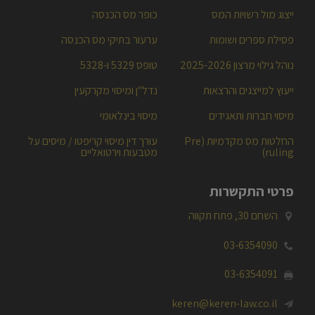
התמחויות
ייצוג מול רשויות המס
כופר מס הכנסה
פסילת ספרים ושומות
ערעור בתיקי מס הכנסה
נוהל גילוי מרצון 2025-2026
טופס 5329 ו-5328
ייעוץ למייצגים והרצאות
נדל"ן ומיסוי מקרקעין
מיסוי חברות ותאגידים
מיסוי בינלאומי
החלטות מס מקדמיות (Pre
עורך דין מיסוי קריפטו / מיסים על
ruling)
מטבעות וירטואליים
פרטי התקשרות
השחם 30, פתח תקווה

03-6354090

03-6354091
