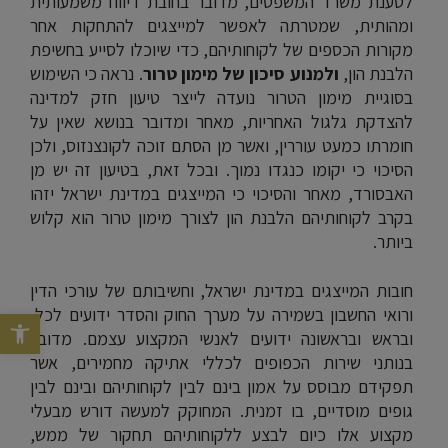
לטענת משרד המשפטים, מדובר בחובת דיווח משמעותית
ומהותית, שמטרתה לאפשר למייצגים להתחקות אחר
מקורות הכספים של לקוחותיהם, כדי שיוכלו לסייע בחשיפת
הלבנת הון,
ולמנוע סיכון של מימון טרור
. נראה כי השימוש
בסוגיית מימון הטרור נועדה לייצר טיעון חזק למדינה
להצדקת גלגול האחריות, מאחר ומדובר בנושא שאין על
חומרתו כמעט עוררין, ואשר מן הסתם זוכה לקונצנזוס, ולכן
הסיכוי כי יקומו כנגדו נמוך. ובכל זאת, בטיעון זה יש מן
האבסורד, מאחר והסיכוי כי המייצגים במדינת ישראל יזהו
בקרב לקוחותיהם הלבנת הון לצורך מימון טרור הוא קלוש
ביותר.
חובות המייצגים במדינת ישראל, וחשיבותם של עורכי הדין
ורואי החשבון בשמירה על מערך החוק והסדר ידועים לכל,
פתח סרגל נג
ובראש ובראשונה ידועים לאנשי המקצוע עצמם. מדובר
בנותני שירות הכפופים לכללי אתיקה מחמירים, אשר
תפקידם מבוסס על אמון בינם לבין לקוחותיהם ובינם לבין
גופים מוסדיים, בו זמנית. המחוקק למעשה דורש מבעלי
מקצוע אלו כיום לבצע ללקוחותיהם תחקור של ממש,