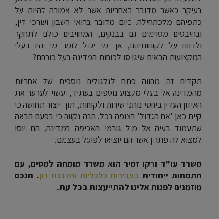
בעיקר כאשר מדובר באחריות אשר לא אמורה להיות על
כתפיהם מלכתחילה. כיום מדובר ברואי חשבון ועורכי דין,
ובהיבטים מסוימים גם בבנקים, המחויבים כולם לתחקר
ולדווח על לקוחותיהם, אך מי יכול לומר מי יהיו בעלי
המקצועות הבאים שיגויסו לכוחות המדינה בעל כורחם?
תקדים זה מהווה פתח לגלגולים נוספים של אחריות
מהמדינה אל בעלי מקצוע נוספים בעתיד, ועשוי לערער את
האיזון העדין ביחסי נותני שירות ולקוחות, תוך ייצור תחושה כי
קיים כאן 'אח הגדול' הצופה בכל. הבה נקווה כי בפעם הבאה
שתעמוד בעיה אל מול גורמי האכיפה במדינה, הם ינסו
למצוא לה פתרון אשר הם יוציאו לפועל בעצמם.
משרד עו"ד זרקו זמיר הוא משרד מומחה למסים, עם
התמחות ייחודית
בעבירות כלכליות והלבנת הון
. הנכם
מוזמנים לפנות אלינו להתייעצות בכל עת.