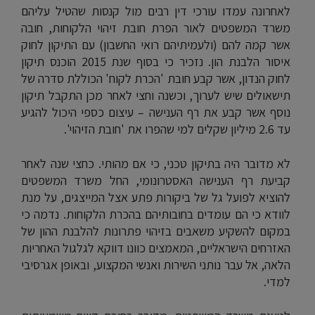
לאחרונה עמדו עורכי דין רבים מול קנסות שהטיל עליהם
משרד המשפטים לאור הפרת חובת זיהוי הלקוחות, חובה
אשר קמה להם (ולעמיתיהם רואי החשבון) עם התיקון לחוק
איסור הלבנת הון. נזכיר כי בסוף שנת 2015 הוכנס תיקון
לחוק הנדון, אשר קבע חובת 'הכרת לקוח' הכוללת סדרה של
תישאולים שיש לערוך, וכשנה וחצי לאחר מכן התקבל תיקון
נוסף אשר קבע את רף הענישה – עיצום כספי היכול להגיע
עד 2.6 מיליון שקלים למי שהפרו את 'חובת הזיהוי'.
לא מדובר היה בתיקון טכני, כי אם מהותי. כחצי שנה לאחר
קביעת רף הענישה האסטרונומי, החל משרד המשפטים
להוציא לפועל גל של ביקורות פתע אצל המייצגים, על מנת
לוודא כי הם עומדים בחובותיהם בהכרת הלקוחות. נדמה כי
במקום להשקיע משאבים בזיהוי פתרונות להלבנת ההון של
האזרחים הישראליים, המאמצים כוונו דווקא לגלגול האחריות
הלאה, אל עבר נותני השירות ואנשי המקצוע, ובאופן אגרסיבי
למדי.