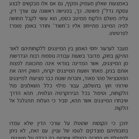
באמצעות שאלון מעמיק ומקיף, גם אם אלו מבקשים לבצע
עסקת נדל"ן פשוטה. כך, בפגישה ראשונה עם עורך דין,
עליה משלם הלקוח ממיטב כספו, הוא עשוי לקבל תחושה
לפיה המייצג מתייחס אליו כ'חשוד' וחודר באופן מופרז
לפרטיותו.
מעבר לערעור יחסי האמון בין המייצגים ללקוחותיהם לאור
התיקון בחוק, מדובר בשעות עבודה נוספות רבות הנדרשות
מן המייצגים, אשר המדינה בוודאי אינה מתכוונת לפצות
אותם בגינן. מאחר ושעות המייצגים יקרות, השוק זיהה את
הפוטנציאל מהר מאוד, וחברות שונות כבר מציעות למייצגים
שירותי חוץ בתשלום, עבור מילוי כלל השאלונים מול
הלקוחות, וטיפול בכל הבירוקרטיה הנלווית. תהא הדרך
שיבחרו המייצגים אשר תהא, סביר כי העלות תתגלגל אל
הלקוח.
יתכן כי הקנסות שהוטלו על עורכי הדין שלא עמדו
בחובותיהם מוצדקים לגופו של עניין. עם זאת, לא ניתן
להתעלם מן הסכנה בהטלת אחריות כה כבדה על מייצגים,