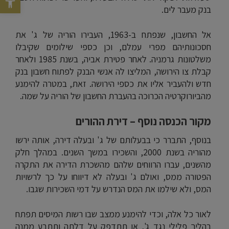
בנק מעבר לים.
אל החשבון, שנפתח ב-1963, העבירו הוריה של ג' את
חסכונותיהם מפרי עמלם, וכן כספי שילומים שקיבלו
משלטונות גרמניה. לאחר פטירת אביה, בשנת 1985 ולאחר
קבלת צו הירושה, המליצו לה אנשי הבנק לפתוח חשבון בנק
חדש ולהעביר אליו את כספי הירושה. זאת, במטרה להימנע
מהביורוקרטיה הכרוכה בהעברת החשבון של הוריה על שמה.
מקור הכנסה נוסף – דירת ההורים
בנוסף, התברר כי בבעלותם של ג' ובעלה דירה, אותה ירשו
מהוריה בשנת 2000, והשכירו במשך השנים. במהלך חלק
מהשנים, עברו הרווחים שלהם מהשכרת הדירה את התקרה
הפטורה ממס, ואולם ג' ובעלה לא דיווחו על כך לרשויות
המס, ולא שילמו את המס הנדרש על דמי השכירות שגבו.
לאור כל אלה, וכדי להימנע ממצב שבו רשות המיסים תפתח
בהליך פלילי נגד ג', או תתדפק על דלתה ותתבע ממנה