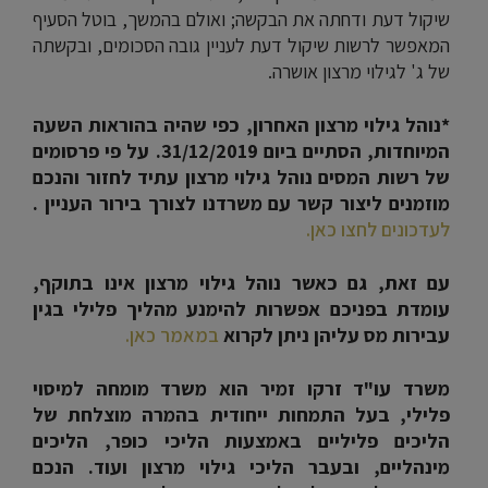
שיקול דעת ודחתה את הבקשה; ואולם בהמשך, בוטל הסעיף
המאפשר לרשות שיקול דעת לעניין גובה הסכומים, ובקשתה
של ג' לגילוי מרצון אושרה.
*
נוהל גילוי מרצון האחרון, כפי שהיה בהוראות השעה
המיוחדות, הסתיים ביום 31/12/2019. על פי פרסומים
של רשות המסים נוהל גילוי מרצון עתיד לחזור והנכם
מוזמנים ליצור קשר עם משרדנו לצורך בירור העניין .
לעדכונים לחצו כאן.
עם זאת, גם כאשר נוהל גילוי מרצון אינו בתוקף,
עומדת בפניכם אפשרות להימנע מהליך פלילי בגין
עבירות מס עליהן ניתן לקרוא
במאמר כאן.
משרד עו"ד זרקו זמיר הוא משרד מומחה למיסוי
פלילי, בעל התמחות ייחודית בהמרה מוצלחת של
הליכים פליליים באמצעות הליכי כופר, הליכים
מינהליים, ובעבר הליכי גילוי מרצון ועוד. הנכם