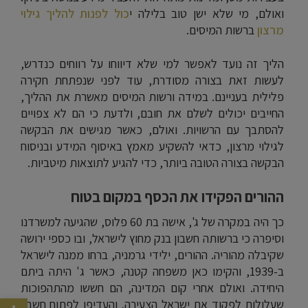
ואולם, מי שלא ישן טוב בלילה י
כול לפנות להליך גילוי
מרצון
ברשות המיסים.
הליך זה נועד לאפשר למי שלא דיווחו על רווחים כנדרש,
לעשות זאת בצורה מסודרת, עוד לפני שנפתחת חקירה
פלילית בעניינם. במידה ורשות המיסים מאשרת את ההליך,
החייבים יכולים לשלם את חובם, ולדעת כי הם לא צפויים
להסתבך עם הרשויות. ואולם, כאשר מגישים את הבקשה
לגילוי מרצון, כדאי להשקיע מאמץ באיסוף המידע ובניסוח
הבקשה בצורה הטובה ביותר, כדי להגיע לתוצאות מיטביות.
ההורים הפקידו את הכסף במקום בטוח
כך היה במקרה של ג', אישה בת 60 פלוס, שהגיעה למשרדנו
וסיפרה כי ברשותה חשבון בנק מחוץ לישראל, ובו כספי ירושה
שקיבלה מהוריה. ההורים, ילידי גרמניה, ברחו ממנה לישראל
ב-1939, והקימו כאן משפחה קטנה, כאשר ג' היתה ביתם
היחידה. ואולם אחרי קום המדינה, הם חששו מהתהפוכות
פתח סרגל נג
שעלולות לפקוד את ישראל הצעירה, והעדיפו לפתוח חשבון