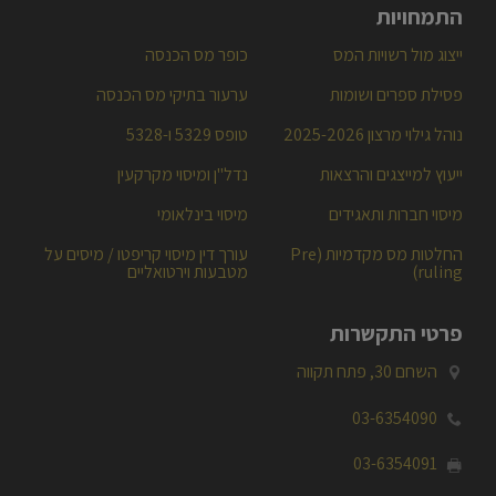
חובות מס הכנסה
התמחויות
ייצוג מול רשויות המס
כופר מס הכנסה
פסילת ספרים ושומות
ערעור בתיקי מס הכנסה
נוהל גילוי מרצון 2025-2026
טופס 5329 ו-5328
ייעוץ למייצגים והרצאות
נדל"ן ומיסוי מקרקעין
מיסוי חברות ותאגידים
מיסוי בינלאומי
החלטות מס מקדמיות (Pre
עורך דין מיסוי קריפטו / מיסים על
ruling)
מטבעות וירטואליים
פרטי התקשרות
השחם 30, פתח תקווה

03-6354090
