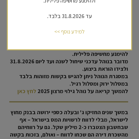
ולהימנע מחשיפה פלילית.
**הערה חשובה בעניין גילוי מרצון:**
עד 31.8.2026 בלבד.
רשות המיסים פרסמה היום (25.8.2025) 'נוהל גילוי
מרצון – הוראת שעה'.
למידע נוסף >>
מטרת הנוהל לעודד תושבי ישראל ותושבי חוץ שעברו
על חוקי המס ולא דיווחו כנדרש על כלל הכנסותיהם,
לבצע הליך "גילוי מרצון", לשלם את המס ובכך
להימנע מחשיפה פלילית.
מדובר בנוהל עדכני שיחול לשנה ועד ליום 31.8.2026
ולצידו הוראת ביצוע.
במסגרת הנוהל ניתן להגיש בקשות מזוהות בלבד
במסלול ירוק ומסלול רגיל.
להמשך קריאה על נוהל גילוי מרצון 2025
לחץ כאן
במשך שנים החזיקו ג' ובעלה כספי ירושה בבנק מחוץ
לישראל, מבלי לדווח לרשויות המס בישראל – אף
שבחשבון הצטברו כ-2 מיליון שקל. גם על רווחיהם
מהשכרת דירה הם שכחו לדווח – ואולם, בזכות בקשה