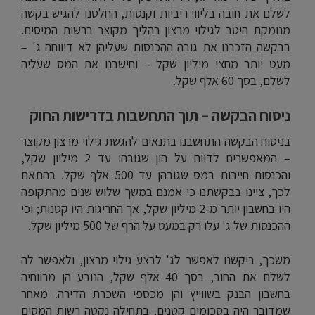
לשלם את חובה בליווי ריביות וקנסות, החלטנו להגיש בקשה
מנומקת היטב לגילוי מרצון בהליך מקוצר ברשות המיסים.
בבקשה הזכרנו את גובה ההכנסות שעליהן לא דיווחה ג' –
מעט יותר מחצי מיליון שקל – וחישבנו את המס שעליה
לשלם, בסך 60 אלף שקל.
ניסוח הבקשה – תוך התחשבות בדרישות החוק
בניסוח הבקשה התחשבנו בתנאים להגשת גילוי מרצון מקוצר
– המאפשרים לדווח על הון שגובהו עד 2 מיליון שקל,
והכנסות חייבות במס שגובהן עד 500 אלף שקל. בהתאם
לכך, ציינו בבקשתנו כי אמנם במשך שלוש שנים מהתקופה
היו בחשבון יותר מ-2 מיליון שקל, אך החריגות היו קטנות; וכי
ההכנסות של ג' עלו רק במעט על הרף של 500 מיליון שקל.
משכך, ביקשנו לאפשר לג' לבצע גילוי מרצון, ולאפשר לה
לשלם את החוב, בסך 40 אלף שקל, הנובע הן מרווחיה
בחשבון הבנק בשווייץ והן מכספי השכרת הדירה. מאחר
שמדובר היה בסכומים קטנים, בתחילה נקטה רשות המסים