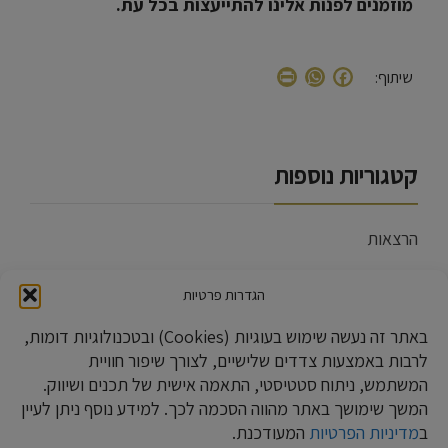
מוזמנים לפנות אלינו להתייעצות בכל עת.
WhatsApp
Print
Facebook
שיתוף:
קטגוריות נוספות
הרצאות
כללי
הגדרות פרטיות
מאמרים
באתר זה נעשה שימוש בעוגיות (Cookies) ובטכנולוגיות דומות,
לרבות באמצעות צדדים שלישיים, לצורך שיפור חוויית
מידע בנושא עבירות מס הכנסה
המשתמש, ניתוח סטטיסטי, התאמה אישית של תכנים ושיווק.
מידע בנושא עבירות מע"מ
המשך שימושך באתר מהווה הסכמה לכך. למידע נוסף ניתן לעיין
ב
מדיניות הפרטיות
המעודכנת.
מידע בנושא חשבוניות פיקטיביות