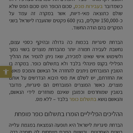
כשמדובר
בעבירות מכס
, סכום הכופר הינו סכום המס שלא
שולם כתוצאה מאי-דיווח, אשר במקרה זה עמד על
כ-150,000 שקלים, בגין 600 פקטים שהועברו לישראל בשני
המקרים בהם הודה החשוד.
הברחת סיגריות בכמות כה גדולה ובהיקף כספי עצום,
נחשבת לעבירה חמורה יותר מהברחת מוצרים בשווי נמוך
ולשימוש אישי שאינו למכירה, שאז ניתן להמיר את ההליך
הפלילי בקנס מינהלי בלבד ולא בתשלום כופר. במקרה בו
פתח סרגל נג
הטובין המוברחים ניתנים להחזרה אל הנאשם והמכס מאשר
את החזרתם, יש לשלם את מסי היבוא הנדרשים על אותם
מוצרים. כאשר המוצרים המוברחים הם סיגריות, מדובר
בטובין שמוחרמים וכמובן שאינם מוחזרים לידי הנאשם,
והנאשם נושא
בתשלום כופר
בלבד – ללא מס.
ההליכים הפליליים הומרו בתשלום כופר מופחת
הברחת סיגריות לישראל היא תופעה הנמצאת במגמת עלייה
בשנים האחרונות, ורשויות המכס מייחסות לה חומרה רבה.