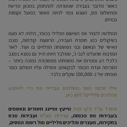
כאשר מדובר בעבירה שמטרתה להתחמק במכוון מדיווח
ומתשלום מס, העונש צפוי להיות מאסר בפועל וקנסות
גבוהים.
ההחלטה להמיר את האישום הפלילי בכופר, תלויה לא מעט
בשיקולים כמו חומרת העבירה, הרשעות קודמות, מצבו
האישי של הנאשם ובני המשפחה התלויים בו ועוד. לאור
הנסיבות שהעלינו לגבי נ', שמלבד היותו תייר גם נמצא במצב
כלכלי רע ומפרנס את משפחתו ממשכורת נמוכה ביותר –
הסכימה ועדת הכופר לבקשתנו והטילה עליו תשלום כופר
מופחת של כ-100,000 שקלים בלבד.
אילו סכומי כופר משלמים עברייני מס כדי להימנע
מהליכים פליליים? לחץ כאן
משרד עו"ד זרקו זמיר
מייעץ ומייצג חשודים ונאשמים
בעבירות מס הכנסה,
עבירות מע"מ
ועבירות מכס
בחקירות, מעצרים והליכים פליליים מול רשות המסים,