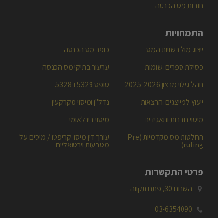
עבירות מכס
חובות מס הכנסה
התמחויות
ייצוג מול רשויות המס
כופר מס הכנסה
פסילת ספרים ושומות
ערעור בתיקי מס הכנסה
נוהל גילוי מרצון 2025-2026
טופס 5329 ו-5328
ייעוץ למייצגים והרצאות
נדל"ן ומיסוי מקרקעין
מיסוי חברות ותאגידים
מיסוי בינלאומי
החלטות מס מקדמיות (Pre
עורך דין מיסוי קריפטו / מיסים על
ruling)
מטבעות וירטואליים
פרטי התקשרות
השחם 30, פתח תקווה
