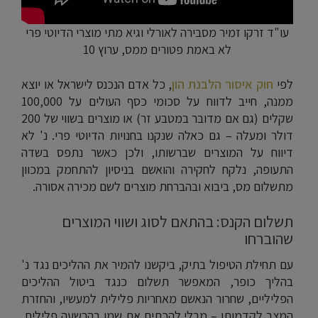
עו"ד זרקו זמיר מסבירה לאורלי וגיא מתי מוצרי הדיוטי פרי
לא באמת פטורים ממס, ערוץ 10
לפי
חוק איסור הלבנת הון
, כל אדם הנכנס לישראל או יוצא
ממנה, חייב לדווח על סכומי כסף העולים על 100,000
שקלים (גם אם מדובר במטבע זר) או מוצרים בשווי של 200
דולר ומעלה – גם כאלה שנקנו בחנויות הדיוטי פרי. נ' לא
דיווח על המוצרים שברשותו, ולכן כאשר נתפס בשדה
התעופה, נלקח לחקירה והואשם בניסיון להתחמק במכוון
מתשלום מס, ביבוא ובהברחת מוצרים לשם מכירה אסורה.
תשלום הקנס: בהתאם לסוג ושווי המוצרים
שהוברחו
עם תחילת הטיפול בתיק, ביקשנו להמיר את ההליכים נגד נ'
בהליך כופר, המאפשר תשלום כנגד ביטול ההליכים
הפליליים, שחרור הנאשם מאחריות פלילית למעשיו, והחזרת
המצב לקדמותו – מבלי להכתים את שמו בהרשעה פלילית.