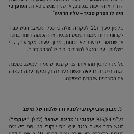
הדו"ח או הידיעות כנכונים, או שני העונשים כאחד.
הטוען כי
היה לו הצדק סביר – עליו הראיה
".
מלשון סעיף 217 לפקודה עולה כי ככל שמייצג הגיש עבור
לקוחותיו דוח ממנו השמיט הכנסה או ההכנסה דווחה בחסר
או שנמסרו ידיעות לא נכונות, מתוך טעות מקצועית, קרי
רשלנות –עליו הנטל להוכיח כי היה לו 'הצדק סביר'.
על מנת להבין מהו אותו הצדק סביר שיעמוד למייצג כטענת
הגנה במקרה בו יהיה יואשם בעבירה זו, נסקור עתה בקצרה
את המבחנים שנקבעו בפסיקה.
מבחן אובייקטיבי לעבירת רשלנות של מייצג
בע"פ 916/84
יעקובי נ' מדינת ישראל
(להלן:
"יעקבי"
)
הוגש כתב אישום כנגד יועץ מס יעקובי בגין שני רישומים
כוזבים בהצהרת הון שערך עבור לקוחו: (1) רישום פיקדון