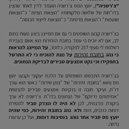
"צ'רשניה"
), יועץ המס צ'רשניה הועמד לדין לאחר שהציג
בדו"חות של שלושה מלקוחותיו "הוצאות הוניות" כ"הוצאות
שוטפות" ו"הוצאות פרטיות" כ"הוצאות לייצור הכנסה"
בצ'רשניה קבעו השופטים כי גם אם המייצג ביצע טעות בתום
לב, אם לא יוכיח כי עמד בחובת הזהירות הוא אשם בעבירת
רשלנות לי סעיף 217 לפקודה. כלומר,
על המייצג להראות
בחובת זהירות
כי נהג
על מנת להוכיח כי לא התרשל
בתפקידו וכי נקט אמצעים סבירים לבדיקת הנתונים.
בצ'רשניה התבססו השופטים על הלכת יעקובי וקבעו: יועץ
מס נושא "בחובת זהירות" של "נותן שירות" כאשר הוא עורך
דו"ח, ועיקר חובה זו בנקיטת אמצעים סבירים להבטחת
"אמיתותם ודיוקם" של הנתונים בדו"ח. צ'רשניה לא ערך
ביקורת מדגמית, לכן
לא היה לו הצדק סביר
למסירת
דוחות כוזבים, היות
ולא נהג בחובת זהירות, כפי שהיה
יועץ מס סביר אחר נוהג בנסיבות דומות
, ועל כן ערעורו
נדחה.