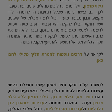
,
גילוי מרצון
, גילוי מרצון
הליכים מנהלים שונים ועוד. מעבר
לכך, גם כאשר נדמה שכלל הנסיבות הן לחומרה, ליווי
מקצועי ונבון מבעוד מועד, יכול להציג מכלול של טיעונים
אשר דווקא יובילו להקלה והתחשבות. חשוב מאוד אפוא,
להיצמד לאנשי מקצוע מומחים בזמן, ובכך להקדים את
כתב האישום. ניתן לפעול לבקשת כופר מרגע שנפתחה
חקירה גלויה ולכן אל תחששו להתייעץ ולקבל הכוונה.
לקריאה על
דרכים נוספות להמרת הליך פלילי לחצו
כאן
.
למשרד עו"ד זרקו זמיר ניסיון עשיר ומוצלח בליווי
עשרות הליכים להמרת הליך פלילי באמצעים שונים,
בהם
כופר מס
,
גילוי מרצון
,
גילוי מרצון ללא גילוי
מרצון
ועוד. המשרד מומחה ל
עבירות צווארון לבן
כלכליות
ול
עבירות מס פליליות
,
בכל שלבי ההליך,