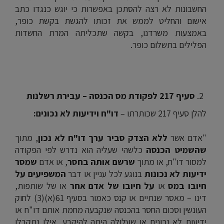
החשבונות לא רצה להסתכן באפשרות כי יוגש כנגדו כתב
אישום והחליט לממש את זכותו להגשת בקשת כופר,
באמצעות משרדנו, בקשה שתכליתה המרת החשדות
הפלילים בתשלום כופר.
סעיף 217 לפקודת מס הכנסה – עבירת רשלנות
להלן סעיף 217 שכותרתו –
דו"ח וידיעות לא נכונים:
"אדם אשר
ללא הצדק סביר ערך דו"ח לא נכון
, מתוך
שהשמיט הכנסה
כלשהי שעליה הוא נדרש לפי הפקודה
למסור דו"ח, או מתוך
שרשם אותה בחסר
, או אדם
שמסר
ידיעות לא נכונות
בנוגע לכל עניין או דבר
המשפיעים על
חיובו במס
או
על חיובו של אדם אחר
או של שותפות,
דינו – מאסר שנתיים או קנס כאמור בסעיף 61(א)(3) לחוק
העונשין וסכום החסר בהכנסה שנקבעה מחמת אותם דו"ח או
ידיעות לא נכונים או שעלולה היתה להיקבע, אילו נתקבלו