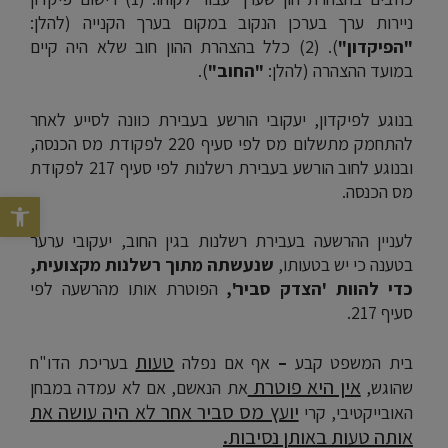
ניירות ערך בערכן הנקוב במקום בערך הקנייה (להלן:
"הפיקדון"
). (2) כלל בהצהרת ההון חוב שלא היה קיים
במועד ההצהרה (להלן:
"החוב"
).
בנוגע לפיקדון, יעקובי הורשע בעבירת כוונה לסייע לאחר
להתחמק מתשלום מס לפי סעיף 220 לפקודת מס הכנסה,
ובנוגע לחוב הורשע בעבירת רשלנות לפי סעיף 217 לפקודת
מס הכנסה.
פתח סרגל נג
לעניין ההרשעה בעבירת רשלנות בגין החוב, יעקובי ערער
בטענה כי יש בטעותו,
שנעשתה מתוך רשלנות מקצועית,
כדי להוות 'הצדק סביר',
הפוטרת אותו מהרשעה לפי
סעיף 217.
טעות
בית המשפט קבע
–
אף אם נפלה
בעריכת הדו"ח
אין היא פוטרת
שהוגש,
את הנאשם, אם לא עמדה במבחן
יועץ מס סביר אחר לא היה עושה את
האובייקטיבי, קרי
אותה טעות באותן נסיבות
.