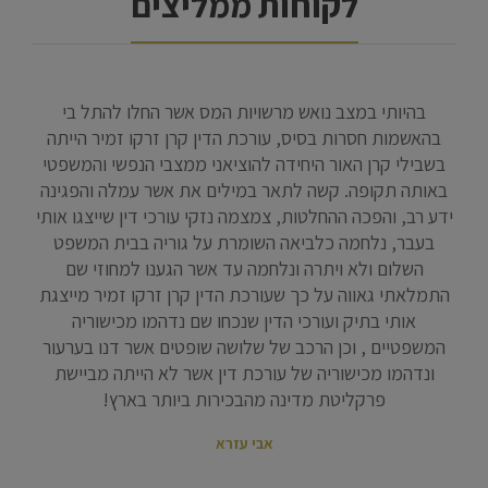
לקוחות ממליצים
לחץ
בהיותי במצב נואש מרשויות המס אשר החלו להתל בי
אנ
ד
בהאשמות חסרות בסיס, עורכת הדין קרן זרקו זמיר הייתה
בתב
יד
בשבילי קרן האור היחידה להוציאני ממצבי הנפשי והמשפטי
המקצ
י
באותה תקופה. קשה לתאר במילים את אשר עמלה והפגינה
זה
ידע רב, והפכה ההחלטות, צמצמה נזקי עורכי דין שייצגו אותי
ונות
בעבר, נלחמה כלביאה השומרת על גוריה בבית המשפט
ה ,
השלום ולא ויתרה ונלחמה עד אשר הגענו למחוזי שם
 את
התמלאתי גאווה על כך שעורכת הדין קרן זרקו זמיר מייצגת
ננת
אותי בתיק ועורכי הדין שנכחו שם נדהמו מכישוריה
ה
המשפטיים , וכן הרכב של שלושה שופטים אשר דנו בערעור
יתה
ונדהמו מכישוריה של עורכת דין אשר לא הייתה מביישת
לה.
פרקליטת מדינה מהבכירות ביותר בארץ!
אבי עזרא