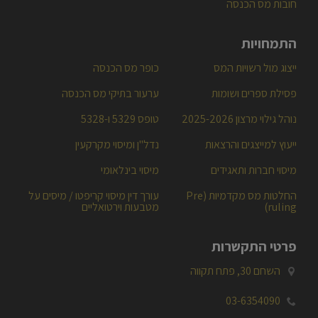
חובות מס הכנסה
התמחויות
ייצוג מול רשויות המס
כופר מס הכנסה
פסילת ספרים ושומות
ערעור בתיקי מס הכנסה
נוהל גילוי מרצון 2025-2026
טופס 5329 ו-5328
ייעוץ למייצגים והרצאות
נדל"ן ומיסוי מקרקעין
מיסוי חברות ותאגידים
מיסוי בינלאומי
החלטות מס מקדמיות (Pre
עורך דין מיסוי קריפטו / מיסים על
ruling)
מטבעות וירטואליים
פרטי התקשרות
השחם 30, פתח תקווה

03-6354090
