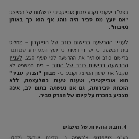
בפס"ד יעקובי נקבע מבחן אובייקטיבי לרשלנות של המייצג:
"אם יועץ מס סביר היה נוהג אף הוא כך באותן
נסיבות".
לעניין ההרשעה ברישום כוזב של הפיקדון –
מחליט
בית המשפט כי יש די ראיות כי יועץ המס ידע שמדובר
לעניין
ברישום כוזב ומותיר את ההרשעה לפי סעיף 220.
ההרשעה ברישום כוזב של החוב
–
בית המשפט לא
מקבל את טיעון המייצג וקובע כי-
מבחן "הצדק סביר"
הוא אובייקטיבי, וטענת טעות כשלעצמה, ללא
הוכחת סבירותה, גם אם נעשתה בתום לב, אינה
מצביע בהכרח על קיומו של הצדק סביר.
חובת הזהירות של מייצגים
בע"פ 6016/93 צ'רשניה נ' מדינת ישראל (להלן: