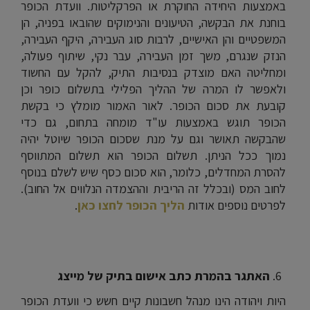
באמצעות היחידה החוקרת או הפרקליטות. וועדת הכופר
בוחנת את הבקשה, הטיעונים והנימוקים שהובאו בפניה, הן
המשפטיים והן האישיים, לרבות סוג העבירה, היקף העבירה,
הנזק שנגרם, משך זמן העבירה, עבר נקי, שיתוף פעולה,
ומחליטה האם מוצדק בנסיבות התיק, להקל עם החשוד
ולאפשר לו המרה של ההליך הפלילי בתשלום כופר וכן
קובעת את סכום הכופר. לאור האמור מומלץ כי בקשת
הכופר תוגש באמצעות עו"ד מומחה בתחום, גם כדי
שהבקשה תאושר וגם על מנת שסכום הכופר שיוטל יהיה
נמוך ככל הניתן. תשלום הכופר הוא תשלום המתווסף
להסרת המחדלים, כלומר, הוא סכום כסף שיש לשלם בנוסף
לחוב המס (ובכלל זה הריבית וההצמדה הנלווים אל החוב).
לפרטים נוספים אודות
הליך הכופר לחצו כאן
.
האתגר בהמרת כתב אישום בתיק של מייצג
היות ויהודה הינו מנהל חשבונות קיים חשש כי וועדת הכופר